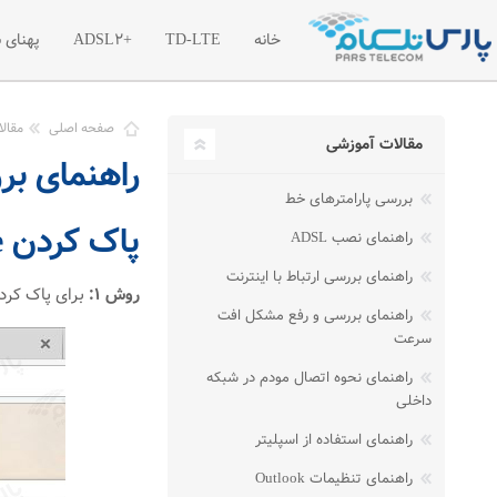
خانه
TD-LTE
+ADSL2
پهنای 
معرفی اینترنت پرسرعت TD-LTE
معرفی اینترنت پرسرعت
معر
صفحه اصلی
مقال
مقالات آموزشی
راهنمای برر
تعرفه اینترنت پرسرعت TD-LTE
تعرفه اینترنت پر سرع
تعر
بررسی پارامترهای خط
بسته های آغازین TD-LTE
ترافیک مازاد اینترنت +2
پاک کردن Cache
راهنمای نصب ADSL
راهنمای بررسی ارتباط با اینترنت
روش ۱:
برای پاک کردن کش مرورگر
راهنمای بررسی و رفع مشکل افت
سرعت
راهنمای نحوه اتصال مودم در شبکه
داخلی
راهنمای استفاده از اسپلیتر
راهنمای تنظیمات Outlook