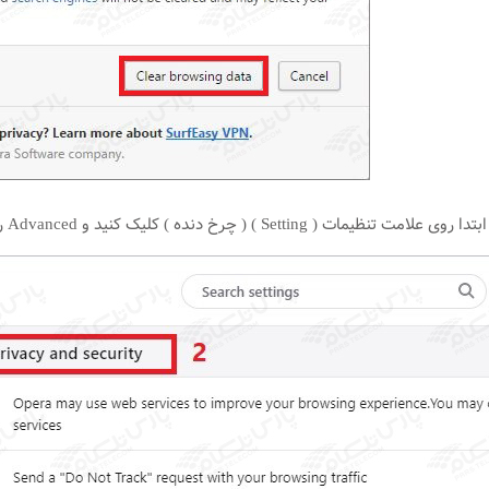
S ) ( چرخ دنده ) کلیک کنید و Advanced را انتخاب کنید و بر اساس مراحل زیر کش opera پاک می‌شود.