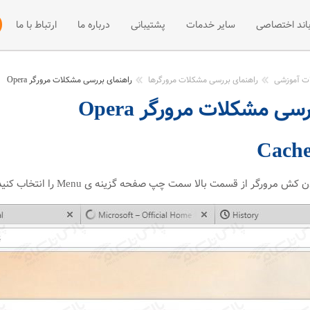
باند اختصاصی
سایر خدمات
پشتیبانی
درباره ما
ارتباط با ما
 +ADSL2
فی پهنای باند اختصاصی
میزبانی سایت
مقالات آموزشی
نصب و راه اند
ات آموزشی
راهنمای بررسی مشکلات مرورگرها
راهنمای بررسی مشکلات مرورگر Opera
سی مشکلات مرورگر Opera
ت +ADSL2
فه پهنای باند اختصاصی
مرکز دانلود
وب هاستینگ
ADSL
اخبار
سرور مجازی
میزبانی سرور
 از قسمت بالا سمت چپ صفحه گزینه ی Menu را انتخاب کنید. سپس گزینه‌ی History را انتخاب کنید.