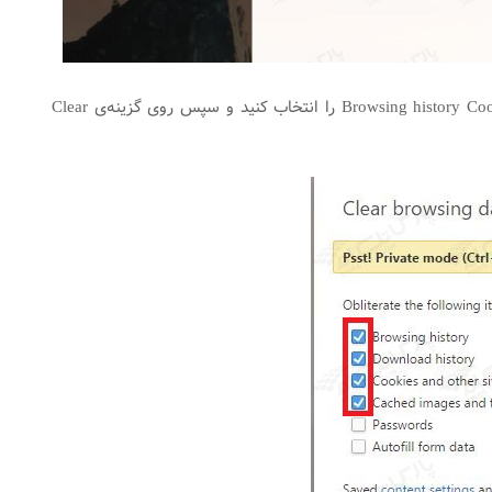
در این صفحه گزینه‌های Browsing history Cookies and other site data Download history Cached image and file را انتخاب کنید و سپس روی گزینه‌ی Clear