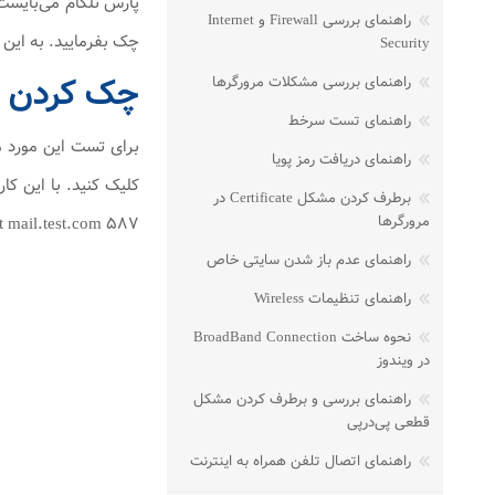
راهنمای بررسی Firewall و Internet
چک بفرمایید. به این نکته توجه فرم
Security
چک کردن باز
راهنمای بررسی مشکلات مرورگرها
راهنمای تست سرخط
راهنمای دریافت رمز پویا
برطرف کردن مشکل Certificate در
مرورگرها
telnet mail.test.com 587 اگر جواب Telnet ، Failed شد این بدین معنا می‌باشد که پورت ۵۸۷ بر روی 
راهنمای عدم باز شدن سایتی خاص
راهنمای تنظیمات Wireless
نحوه ساخت BroadBand Connection
در ویندوز
راهنمای بررسی و برطرف کردن مشکل
قطعی پی‌در‌پی
راهنمای اتصال تلفن همراه به اینترنت