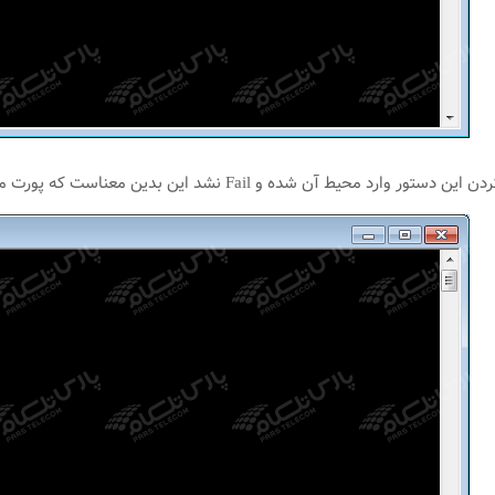
محیط آن شده و Fail نشد این بدین معناست که پورت مورد نظر باز می‌باشد.