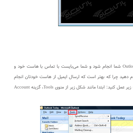
در ابتدا می‌بایست به این نکته توجه فرمایید که این تنظیمات باید به صورت موقت بر روی Outlook شما انجام شود و شما می‌بایست با تماس با‌ هاست خود و
ز کردن پورت ۵۸۷ توسط ‌هاست تنظیمات آن‌ها را با در نظر گرفتن پورت ۵۸۷ انجام دهید چرا که بهتر است که ارسال ایمیل از ‌هاست خودتان انجام
شود. در صورت عدم توانایی بر باز کردن پورت ۵۸۷ بر روی ‌هاست برای اعمال تغییرات به صورت زیر عمل کنید: ابتدا مانند شکل زیر از منوی Tools، گزینه Account