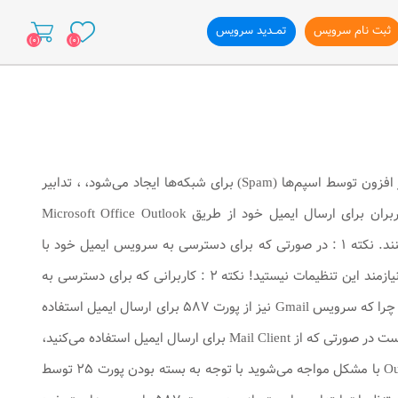
ثبت نام سرویس
تمــدید سرویس
(0)
(0)
ازی وب سایت
شرکت پارس تلکام در نظر دارد برای جلوگیری از روی دادن مشکلات و اختلالاتی که به صورت روز افزون توسط اسپم‌ها (Spam) برای شبکه‌ها ایجاد می‌شود، ، تدابیر
جدیدی بیاندیشد. برای به كارگیری این تدابیر، پورت ارسال ایمیل (۲۵) بسته خواهد شد و کاربران برای ارسال ایمیل خود از طریق Microsoft Office Outlook
،Outlook Express ،Thunderbird و … باید از پورت Submission یا همان (TCP587) استفاده كنند. نكته ۱ : در صورتی که برای دسترسی به سرویس ایمیل خود با
استفاده از Web Browser به سایت‌هایی چون Yahoo ، Gmail ، Hotmail و … متصل می‌شوید، نیازمند این تنظیمات نیستید! نکته ۲ : کاربرانی که برای دسترسی به
Gmail از تنظیمات SMTP/POP3 استفاده می‌کنند نیاز به انجام هیچ‌گونه تغییری نخواهند داشت ! چرا که سرویس Gmail نیز از پورت ۵۸۷ برای ارسال ایمیل استفاده
می‌نماید. برای استفاده از شرایط مطرح شده و همچنین پیش‌گیری از بروز مشکلات احتمالی لازم است در صورتی که از Mail Client برای ارسال ایمیل استفاده می‌کنید،
تنظیمات لازم را برای ارسال ایمیل انجام دهید. در صورتی که فقط در ارسال ایمیل از طریق Outlook با مشکل مواجه می‌شوید با توجه به بسته بودن پورت ۲۵ توسط