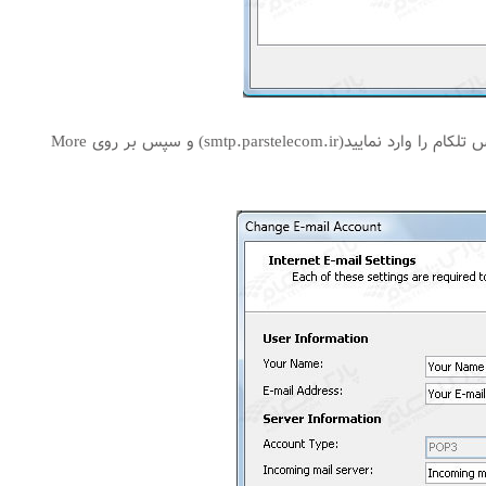
سپس مانند شکل زیر ابتدا در (Outgoing mail server (SMTP ، آدرس SMTP Server شرکت پارس تلکام را وارد نمایید(smtp.parstelecom.ir) و سپس بر روی More