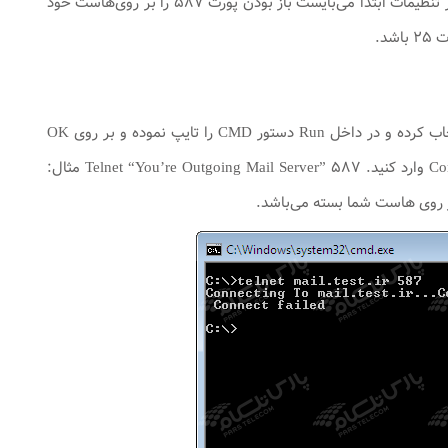
پارس تلکام می‌بایست تغییراتی بر روی Outlook خود اعمال کنید. قبل از اعمال هرگونه تغییری در تنظیمات ابتدا می‌بایست باز بودن پورت ۵۸۷ را بر روی‌هاست خود
برای تست این مورد می‌بایست به صورت زیر عمل کنید : از منوی Start ویندوز گزینه Run را انتخاب کرده و در داخل Run دستور CMD را تایپ نموده و بر روی OK
کلیک کنید. با این کار وارد محیط Command Prompt می‌شوید. دستور زیر را در Command Prompt وارد کنید. Telnet “You’re Outgoing Mail Server” ۵۸۷ مثال: