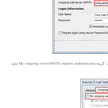
پنجره زیر ظاهر می‌شود. ابتدا وارد سربرگ Outgoing Server شوید. تنظیمات مانند شکل زیر باشد. گزینه My outgoing server(SMTP) requires authentication نباید